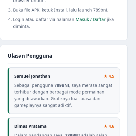
browser unduh.
Buka file APK, ketuk Install, lalu launch 789bni.
Login atau daftar via halaman
Masuk / Daftar
jika
diminta.
Ulasan Pengguna
Samuel Jonathan
★ 4.5
Sebagai pengguna
789BNI
, saya merasa sangat
terhibur dengan berbagai mode permainan
yang ditawarkan. Grafiknya luar biasa dan
gameplaynya sangat adiktif.
Dimas Pratama
★ 4.6
Dalam pandangan saya,
789BNI
adalah salah