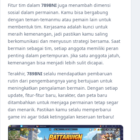
Fitur tim dalam
789BNI
juga menambah dimensi
sosial dalam permainan. Kamu bisa bergabung
dengan teman-temanmu atau pemain lain untuk
membentuk tim. Kerjasama adalah kunci untuk
meraih kemenangan, jadi pastikan kamu saling
berkomunikasi dan menyusun strategi bersama. Saat
bermain sebagai tim, setiap anggota memiliki peran
penting dalam pertempuran. Jika satu anggota jatuh,
kemenangan bisa menjadi lebih sulit dicapai.
Terakhir,
789BNI
selalu mendapatkan pembaruan
rutin dari pengembangnya yang bertujuan untuk
meningkatkan pengalaman bermain. Dengan setiap
update, fitur-fitur baru, karakter, dan peta baru
ditambahkan untuk menjaga permainan tetap segar
dan menarik. Pastikan kamu selalu memperbarui
game ini agar tidak ketinggalan keseruan terbaru!