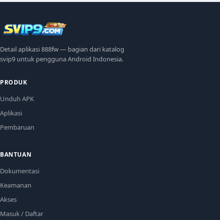
Detail aplikasi 888fw — bagian dari katalog
svip9 untuk pengguna Android Indonesia.
PRODUK
Unduh APK
Aplikasi
Pembaruan
BANTUAN
Dokumentasi
Keamanan
Akses
Masuk / Daftar