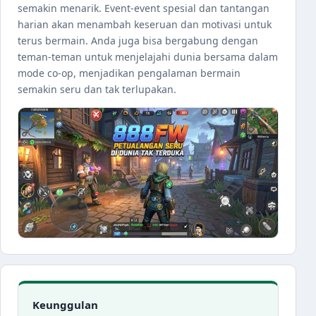
semakin menarik. Event-event spesial dan tantangan
harian akan menambah keseruan dan motivasi untuk
terus bermain. Anda juga bisa bergabung dengan
teman-teman untuk menjelajahi dunia bersama dalam
mode co-op, menjadikan pengalaman bermain
semakin seru dan tak terlupakan.
Keunggulan