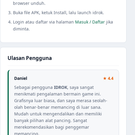
browser unduh.
Buka file APK, ketuk Install, lalu launch idrok.
Login atau daftar via halaman
Masuk / Daftar
jika
diminta.
Ulasan Pengguna
Daniel
★ 4.4
Sebagai pengguna
IDROK
, saya sangat
menikmati pengalaman bermain game ini.
Grafisnya luar biasa, dan saya merasa seolah-
olah benar-benar memancing di luar sana.
Mudah untuk mengendalikan dan memiliki
banyak pilihan alat pancing. Sangat
merekomendasikan bagi penggemar
memancing.