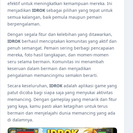
efektif untuk meningkatkan kemampuan mereka. Ini
menjadikan
IDROK
sebagai pilihan yang tepat untuk
semua kalangan, baik pemula maupun pemain
berpengalaman.
Dengan segala fitur dan kelebihan yang ditawarkan,
IDROK
berhasil menciptakan komunitas yang aktif dan
penuh semangat. Pemain sering berbagi pencapaian
mereka, foto hasil tangkapan, dan momen-momen
seru selama bermain. Komunitas ini menambah
keseruan dalam bermain dan menjadikan
pengalaman memancingmu semakin berarti.
Secara keseluruhan,
IDROK
adalah aplikasi game yang
patut dicoba bagi siapa saja yang menyukai aktivitas
memancing. Dengan gameplay yang menarik dan fitur
yang kaya, kamu pasti akan ketagihan untuk terus
bermain dan menjelajahi dunia memancing yang ada
di dalamnya.