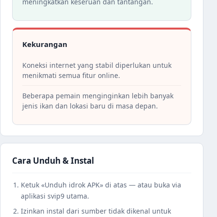
meningkatkan keseruan dan tantangan.
Kekurangan
Koneksi internet yang stabil diperlukan untuk
menikmati semua fitur online.
Beberapa pemain menginginkan lebih banyak
jenis ikan dan lokasi baru di masa depan.
Cara Unduh & Instal
Ketuk «Unduh idrok APK» di atas — atau buka via
aplikasi svip9 utama.
Izinkan instal dari sumber tidak dikenal untuk