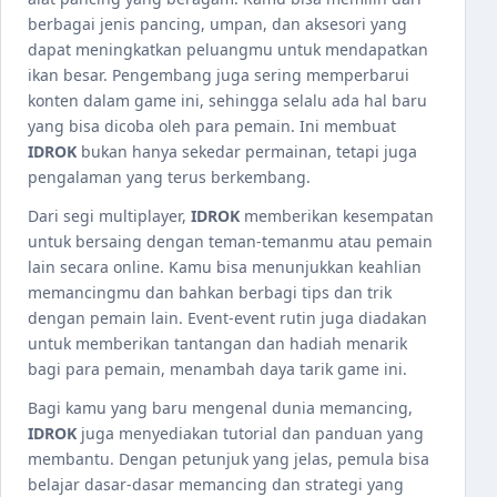
berbagai jenis pancing, umpan, dan aksesori yang
dapat meningkatkan peluangmu untuk mendapatkan
ikan besar. Pengembang juga sering memperbarui
konten dalam game ini, sehingga selalu ada hal baru
yang bisa dicoba oleh para pemain. Ini membuat
IDROK
bukan hanya sekedar permainan, tetapi juga
pengalaman yang terus berkembang.
Dari segi multiplayer,
IDROK
memberikan kesempatan
untuk bersaing dengan teman-temanmu atau pemain
lain secara online. Kamu bisa menunjukkan keahlian
memancingmu dan bahkan berbagi tips dan trik
dengan pemain lain. Event-event rutin juga diadakan
untuk memberikan tantangan dan hadiah menarik
bagi para pemain, menambah daya tarik game ini.
Bagi kamu yang baru mengenal dunia memancing,
IDROK
juga menyediakan tutorial dan panduan yang
membantu. Dengan petunjuk yang jelas, pemula bisa
belajar dasar-dasar memancing dan strategi yang