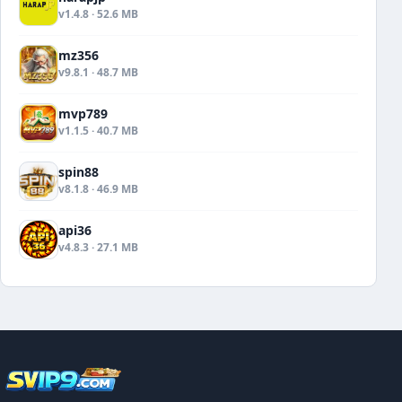
v1.4.8 · 52.6 MB
mz356
v9.8.1 · 48.7 MB
mvp789
v1.1.5 · 40.7 MB
spin88
v8.1.8 · 46.9 MB
api36
v4.8.3 · 27.1 MB