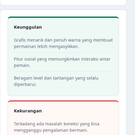
Keunggulan
Grafis menarik dan penuh warna yang membuat
permainan lebih mengasyikkan.
Fitur sosial yang memungkinkan interaksi antar
pemain.
Beragam level dan tantangan yang selalu
diperbarui.
Kekurangan
Terkadang ada masalah koneksi yang bisa
mengganggu pengalaman bermain.