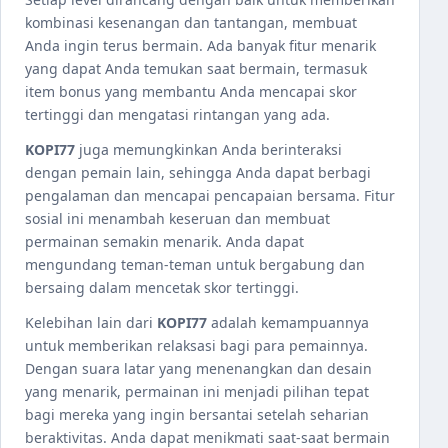
kombinasi kesenangan dan tantangan, membuat
Anda ingin terus bermain. Ada banyak fitur menarik
yang dapat Anda temukan saat bermain, termasuk
item bonus yang membantu Anda mencapai skor
tertinggi dan mengatasi rintangan yang ada.
KOPI77
juga memungkinkan Anda berinteraksi
dengan pemain lain, sehingga Anda dapat berbagi
pengalaman dan mencapai pencapaian bersama. Fitur
sosial ini menambah keseruan dan membuat
permainan semakin menarik. Anda dapat
mengundang teman-teman untuk bergabung dan
bersaing dalam mencetak skor tertinggi.
Kelebihan lain dari
KOPI77
adalah kemampuannya
untuk memberikan relaksasi bagi para pemainnya.
Dengan suara latar yang menenangkan dan desain
yang menarik, permainan ini menjadi pilihan tepat
bagi mereka yang ingin bersantai setelah seharian
beraktivitas. Anda dapat menikmati saat-saat bermain