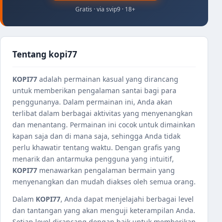
Gratis · via svip9 · 18+
Tentang kopi77
KOPI77
adalah permainan kasual yang dirancang
untuk memberikan pengalaman santai bagi para
penggunanya. Dalam permainan ini, Anda akan
terlibat dalam berbagai aktivitas yang menyenangkan
dan menantang. Permainan ini cocok untuk dimainkan
kapan saja dan di mana saja, sehingga Anda tidak
perlu khawatir tentang waktu. Dengan grafis yang
menarik dan antarmuka pengguna yang intuitif,
KOPI77
menawarkan pengalaman bermain yang
menyenangkan dan mudah diakses oleh semua orang.
Dalam
KOPI77
, Anda dapat menjelajahi berbagai level
dan tantangan yang akan menguji keterampilan Anda.
Setiap level dirancang dengan baik untuk memberikan