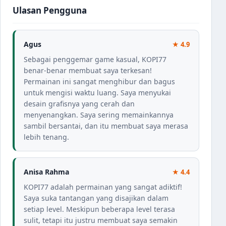
Ulasan Pengguna
Agus
★ 4.9
Sebagai penggemar game kasual, KOPI77
benar-benar membuat saya terkesan!
Permainan ini sangat menghibur dan bagus
untuk mengisi waktu luang. Saya menyukai
desain grafisnya yang cerah dan
menyenangkan. Saya sering memainkannya
sambil bersantai, dan itu membuat saya merasa
lebih tenang.
Anisa Rahma
★ 4.4
KOPI77 adalah permainan yang sangat adiktif!
Saya suka tantangan yang disajikan dalam
setiap level. Meskipun beberapa level terasa
sulit, tetapi itu justru membuat saya semakin