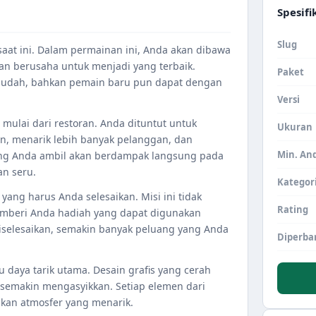
Spesifi
Slug
aat ini. Dalam permainan ini, Anda akan dibawa
an berusaha untuk menjadi yang terbaik.
Paket
udah, bahkan pemain baru pun dapat dengan
Versi
 mulai dari restoran. Anda dituntut untuk
Ukuran
, menarik lebih banyak pelanggan, dan
Min. An
ang Anda ambil akan berdampak langsung pada
n seru.
Kategor
ng harus Anda selesaikan. Misi ini tidak
Rating
emberi Anda hadiah yang dapat digunakan
iselesaikan, semakin banyak peluang yang Anda
Diperba
 daya tarik utama. Desain grafis yang cerah
emakin mengasyikkan. Setiap elemen dari
kan atmosfer yang menarik.