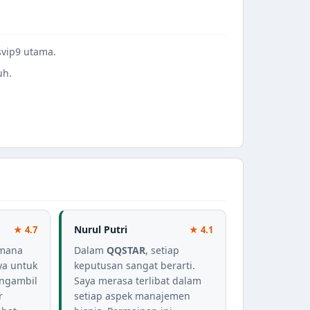
svip9 utama.
uh.
Nurul Putri
★ 4.7
★ 4.1
imana
Dalam
QQSTAR
, setiap
a untuk
keputusan sangat berarti.
engambil
Saya merasa terlibat dalam
r
setiap aspek manajemen