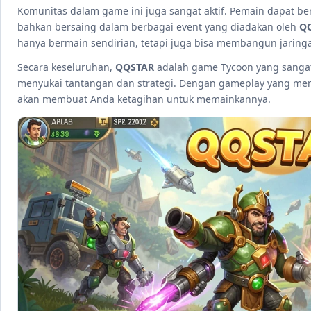
Komunitas dalam game ini juga sangat aktif. Pemain dapat beri
bahkan bersaing dalam berbagai event yang diadakan oleh
Q
hanya bermain sendirian, tetapi juga bisa membangun jaring
Secara keseluruhan,
QQSTAR
adalah game Tycoon yang sangat
menyukai tantangan dan strategi. Dengan gameplay yang mend
akan membuat Anda ketagihan untuk memainkannya.