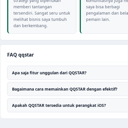
strategi yang diperlukan
komunitasnya juga he
memberi tantangan
saya bisa berbagi
tersendiri. Sangat seru untuk
pengalaman dan belaj
melihat bisnis saya tumbuh
pemain lain.
dan berkembang.
FAQ qqstar
Apa saja fitur unggulan dari QQSTAR?
Bagaimana cara memainkan QQSTAR dengan efektif?
Apakah QQSTAR tersedia untuk perangkat iOS?