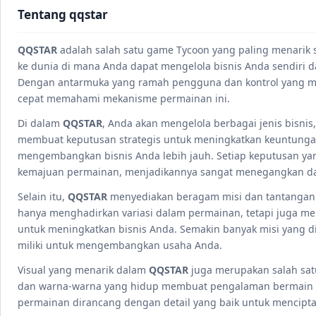
Tentang qqstar
QQSTAR
adalah salah satu game Tycoon yang paling menarik s
ke dunia di mana Anda dapat mengelola bisnis Anda sendiri d
Dengan antarmuka yang ramah pengguna dan kontrol yang m
cepat memahami mekanisme permainan ini.
Di dalam
QQSTAR
, Anda akan mengelola berbagai jenis bisnis,
membuat keputusan strategis untuk meningkatkan keuntungan
mengembangkan bisnis Anda lebih jauh. Setiap keputusan y
kemajuan permainan, menjadikannya sangat menegangkan da
Selain itu,
QQSTAR
menyediakan beragam misi dan tantangan ya
hanya menghadirkan variasi dalam permainan, tetapi juga m
untuk meningkatkan bisnis Anda. Semakin banyak misi yang d
miliki untuk mengembangkan usaha Anda.
Visual yang menarik dalam
QQSTAR
juga merupakan salah satu
dan warna-warna yang hidup membuat pengalaman bermain s
permainan dirancang dengan detail yang baik untuk mencipta