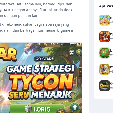
nteraksi satu sama lain, berbagi tips, dan
Aplikas
QSTAR
. Dengan adanya fitur ini, Anda tidak
an dengan pemain lain.
m
v
 direkomendasikan bagi siapa saja yang
alam dan berbagai fitur menarik, game ini
r
v
b
v
m
v
g
v