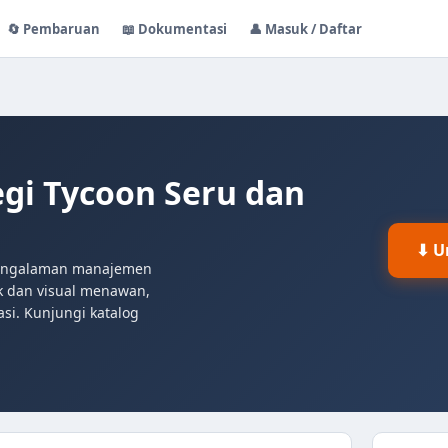
🔄 Pembaruan
📖 Dokumentasi
👤 Masuk / Daftar
gi Tycoon Seru dan
⬇ U
engalaman manajemen
 dan visual menawan,
si. Kunjungi katalog