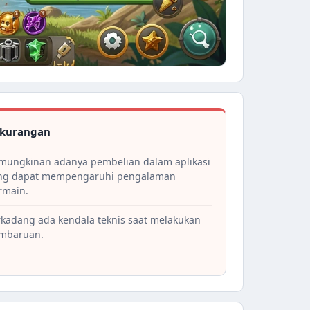
kurangan
mungkinan adanya pembelian dalam aplikasi
ng dapat mempengaruhi pengalaman
rmain.
rkadang ada kendala teknis saat melakukan
mbaruan.